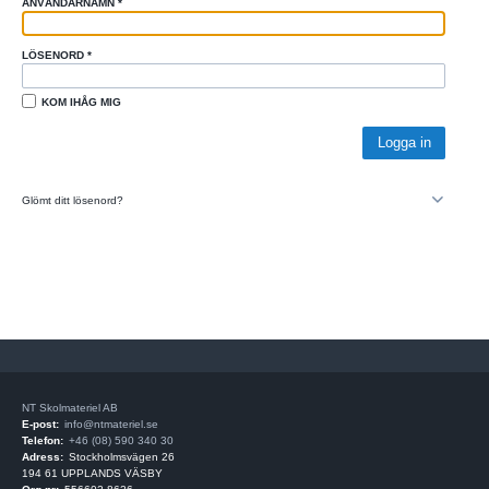
ANVÄNDARNAMN
*
LÖSENORD
*
KOM IHÅG MIG
Glömt ditt lösenord?
NT Skolmateriel AB
E-post:
info@ntmateriel.se
Telefon:
+46 (08) 590 340 30
Adress:
Stockholmsvägen 26
194 61 UPPLANDS VÄSBY