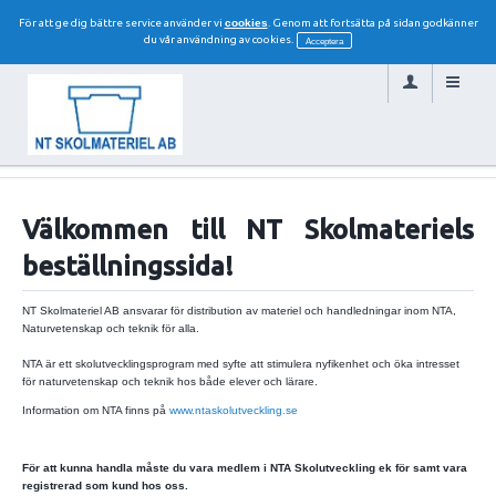
För att ge dig bättre service använder vi
cookies
. Genom att fortsätta på sidan godkänner
du vår användning av cookies.
Acceptera
Välkommen till NT Skolmateriels
beställningssida!
NT Skolmateriel AB ansvarar för distribution av materiel och handledningar inom NTA,
Naturvetenskap och teknik för alla.
NTA är ett skolutvecklingsprogram med syfte att stimulera nyfikenhet och öka intresset
för naturvetenskap och teknik hos både elever och lärare.
Information om NTA finns på
www.ntaskolutveckling.se
För att kunna handla måste du vara medlem i NTA Skolutveckling ek för samt vara
registrerad som kund hos oss.