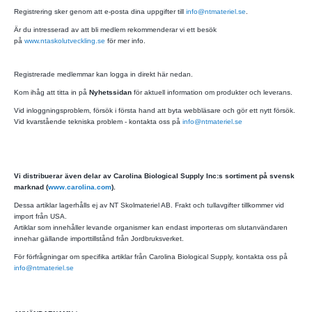
Registrering sker genom att e-posta dina uppgifter till
info@ntmateriel.se
.
Är du intresserad av att bli medlem rekommenderar vi ett besök
på
www.ntaskolutveckling.se
för mer info.
Registrerade medlemmar kan logga in direkt här nedan.
Kom ihåg att titta in på
Nyhetssidan
för aktuell information om produkter och leverans.
Vid inloggningsproblem, försök i första hand att byta webbläsare och gör ett nytt försök.
Vid kvarstående tekniska problem - kontakta oss på
info@ntmateriel.se
Vi distribuerar även delar av Carolina Biological Supply Inc:s sortiment på svensk
marknad (
www.carolina.com
).
Dessa artiklar lagerhålls ej av NT Skolmateriel AB. Frakt och tullavgifter tillkommer vid
import från USA.
Artiklar som innehåller levande organismer kan endast importeras om slutanvändaren
innehar gällande importtillstånd från Jordbruksverket.
För förfrågningar om specifika artiklar från Carolina Biological Supply, kontakta oss på
info@ntmateriel.se